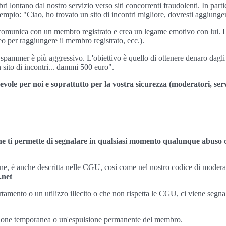
ri lontano dal nostro servizio verso siti concorrenti fraudolenti. In par
empio: "Ciao, ho trovato un sito di incontri migliore, dovresti aggiunge
r comunica con un membro registrato e crea un legame emotivo con lui.
eo per raggiungere il membro registrato, ecc.).
llo spammer è più aggressivo. L'obiettivo è quello di ottenere denaro dagl
 sito di incontri... dammi 500 euro".
le per noi e soprattutto per la vostra sicurezza (moderatori, serviz
 ti permette di segnalare in qualsiasi momento qualunque abuso che
line, è anche descritta nelle CGU, così come nel nostro codice di moder
.net
ento o un utilizzo illecito o che non rispetta le CGU, ci viene segnala
nsione temporanea o un'espulsione permanente del membro.