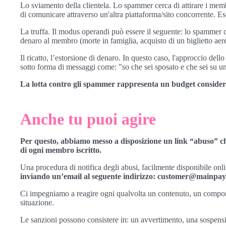
Lo sviamento della clientela. Lo spammer cerca di attirare i memb
di comunicare attraverso un'altra piattaforma/sito concorrente. Es
La truffa. Il modus operandi può essere il seguente: lo spamme
denaro al membro (morte in famiglia, acquisto di un biglietto aer
Il ricatto, l’estorsione di denaro. In questo caso, l'approccio de
sotto forma di messaggi come: "so che sei sposato e che sei su un
La lotta contro gli spammer rappresenta un budget considerevo
Anche tu puoi agire
Per questo, abbiamo messo a disposizione un link “abuso” che
di ogni membro iscritto.
Una procedura di notifica degli abusi, facilmente disponibile on
inviando un’email al seguente indirizzo: customer@mainpay
Ci impegniamo a reagire ogni qualvolta un contenuto, un comportam
situazione.
Le sanzioni possono consistere in: un avvertimento, una sospe