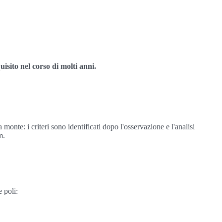
sito nel corso di molti anni.
onte: i criteri sono identificati dopo l'osservazione e l'analisi
m.
 poli: