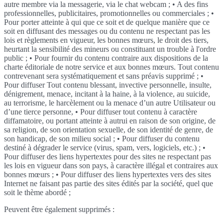
autre membre via la messagerie, via le chat webcam ; • A des fins
professionnelles, publicitaires, promotionnelles ou commerciales ; •
Pour porter atteinte à qui que ce soit et de quelque manière que ce
soit en diffusant des messages ou du contenu ne respectant pas les
lois et règlements en vigueur, les bonnes mœurs, le droit des tiers,
heurtant la sensibilité des mineurs ou constituant un trouble à l'ordre
public ; • Pour fournir du contenu contraire aux dispositions de la
charte éditoriale de notre service et aux bonnes mœurs. Tout contenu
contrevenant sera systématiquement et sans préavis supprimé ; •
Pour diffuser Tout contenu blessant, invective personnelle, insulte,
dénigrement, menace, incitant à la haine, à la violence, au suicide,
au terrorisme, le harcèlement ou la menace d’un autre Utilisateur ou
d’une tierce personne, • Pour diffuser tout contenu à caractère
diffamatoire, ou portant atteinte à autrui en raison de son origine, de
sa religion, de son orientation sexuelle, de son identité de genre, de
son handicap, de son milieu social ; • Pour diffuser du contenu
destiné à dégrader le service (virus, spam, vers, logiciels, etc.) ; •
Pour diffuser des liens hypertextes pour des sites ne respectant pas
les lois en vigueur dans son pays, à caractère illégal et contraires aux
bonnes mœurs ; • Pour diffuser des liens hypertextes vers des sites
Internet ne faisant pas partie des sites édités par la société, quel que
soit le thème abordé ;
Peuvent être également supprimés :