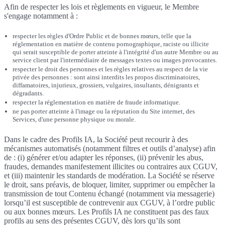
Afin de respecter les lois et règlements en vigueur, le Membre
s'engage notamment à :
respecter les règles d'Ordre Public et de bonnes mœurs, telle que la
réglementation en matière de contenu pornographique, raciste ou illicite
qui serait susceptible de porter atteinte à l'intégrité d'un autre Membre ou au
service client par l'intermédiaire de messages textes ou images provocantes.
respecter le droit des personnes et les règles relatives au respect de la vie
privée des personnes : sont ainsi interdits les propos discriminatoires,
diffamatoires, injurieux, grossiers, vulgaires, insultants, dénigrants et
dégradants.
respecter la réglementation en matière de fraude informatique.
ne pas porter atteinte à l'image ou la réputation du Site internet, des
Services, d'une personne physique ou morale.
Dans le cadre des Profils IA, la Société peut recourir à des
mécanismes automatisés (notamment filtres et outils d’analyse) afin
de : (i) générer et/ou adapter les réponses, (ii) prévenir les abus,
fraudes, demandes manifestement illicites ou contraires aux CGUV,
et (iii) maintenir les standards de modération. La Société se réserve
le droit, sans préavis, de bloquer, limiter, supprimer ou empêcher la
transmission de tout Contenu échangé (notamment via messagerie)
lorsqu’il est susceptible de contrevenir aux CGUV, à l’ordre public
ou aux bonnes mœurs. Les Profils IA ne constituent pas des faux
profils au sens des présentes CGUV, dès lors qu’ils sont